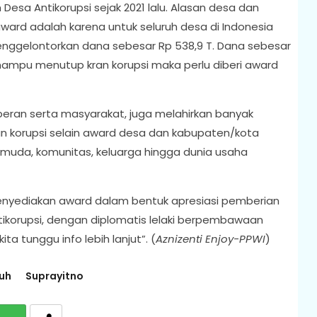
esa Antikorupsi sejak 2021 lalu. Alasan desa dan
ward adalah karena untuk seluruh desa di Indonesia
menggelontorkan dana sebesar Rp 538,9 T. Dana sebesar
 mampu menutup kran korupsi maka perlu diberi award
peran serta masyarakat, juga melahirkan banyak
 korupsi selain award desa dan kabupaten/kota
muda, komunitas, keluarga hingga dunia usaha
enyediakan award dalam bentuk apresiasi pemberian
ikorupsi, dengan diplomatis lelaki berpembawaan
a tunggu info lebih lanjut”. (
Aznizenti Enjoy-PPWI
)
uh
Suprayitno