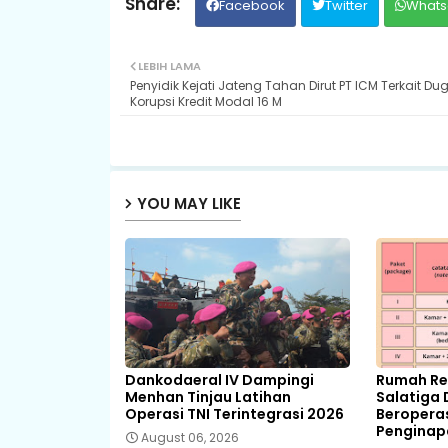
Facebook
Twitter
Whats
LEBIH LAMA
Penyidik Kejati Jateng Tahan Dirut PT ICM Terkait D
Korupsi Kredit Modal 16 M
YOU MAY LIKE
Dankodaeral IV Dampingi
Rumah Ret
Menhan Tinjau Latihan
Salatiga 
Operasi TNI Terintegrasi 2026
Beropera
Pengina
August 06, 2026