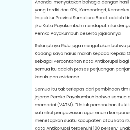
Ananda, menyatakan bahagia dengan hasil p
yang terdiri dari KPK, Kemendagri, Kemenk
Inspektur Provinsi Sumatera Barat adalah t
jika Kota Payakumbuh mendapat nilai deng
Pemko Payakumbuh beserta jajarannya.
Selanjutnya Rida juga mengatakan bahwa pr
Kadang saya harus marah kepada Kepala O
sebagai Percontohan Kota Antikorupsi ba
semua itu adalah proses perjuangan panja
kecukupan evidence.
Semua itu tak terlepas dari pembinaan tim 
jajaran Pemko Payakumbuh bahwa semua evid
memadai (VATM). “Untuk pemenuhan itu ki
satmikal pengawasan agar enam komponen d
menetapkan suatu kabupaten atau kota itu
Kota Antikorupsi terpenuhi 100 persen,” u