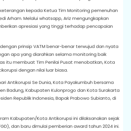
a keterangan kepada Ketua Tim Monitoring pemenuhan
 Dedi Arham. Melalui whatsapp, Ariz mengungkapkan
berikan apresiasi yang tinggi terhadap pencapaian
dengan prinsip VATM benar-benar terwujud dan nyata
ngan apa yang diarahkan selama monitoring baik
keras itu membuat Tim Penilai Pusat menobatkan, Kota
rupsi dengan nilai luar biasa.
ari Antikorupsi Se Dunia, Kota Payakumbuh bersama
ten Badung, Kabupaten Kulonprogo dan Kota Surakarta
iden Republik Indonesia, Bapak Prabowo Subianto, di
ogram Kabupaten/Kota Antikorupsi ini dilaksanakan sejak
FGD), dan baru dimulai pemberian award tahun 2024 ini.