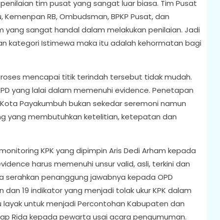
enilaian tim pusat yang sangat luar biasa. Tim Pusat
eu, Kemenpan RB, Ombudsman, BPKP Pusat, dan
im yang sangat handal dalam melakukan penilaian. Jadi
an kategori Istimewa maka itu adalah kehormatan bagi
oses mencapai titik terindah tersebut tidak mudah.
PD yang lalai dalam memenuhi evidence. Penetapan
gi Kota Payakumbuh bukan sekedar seremoni namun
ng yang membutuhkan ketelitian, ketepatan dan
monitoring KPK yang dipimpin Aris Dedi Arham kepada
ence harus memenuhi unsur valid, asli, terkini dan
ta serahkan penanggung jawabnya kepada OPD
an 19 indikator yang menjadi tolak ukur KPK dalam
 layak untuk menjadi Percontohan Kabupaten dan
ngkap Rida kepada pewarta usai acara pengumuman.