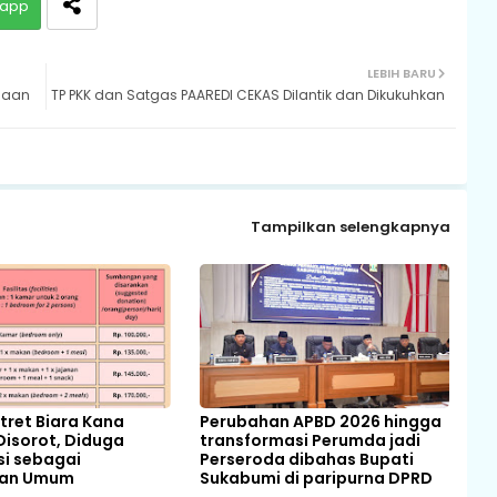
app
LEBIH BARU
ugaan
TP PKK dan Satgas PAAREDI CEKAS Dilantik dan Dikukuhkan
Tampilkan selengkapnya
ret Biara Kana
Perubahan APBD 2026 hingga
Disorot, Diduga
transformasi Perumda jadi
si sebagai
Perseroda dibahas Bupati
pan Umum
Sukabumi di paripurna DPRD