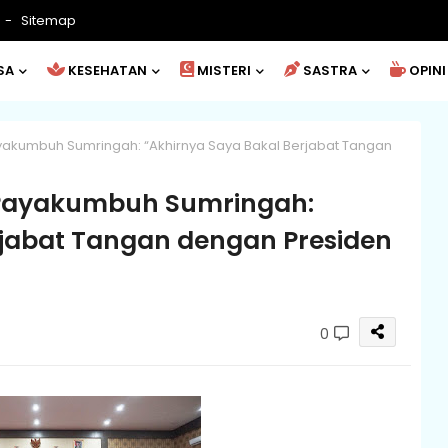
Sitemap
SA
KESEHATAN
MISTERI
SASTRA
OPINI
Payakumbuh Sumringah: “Akhirnya Saya Bakal Berjabat Tangan
a Payakumbuh Sumringah:
rjabat Tangan dengan Presiden
0