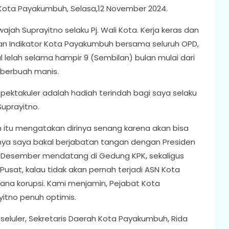
Kota Payakumbuh, Selasa,12 November 2024.
ajah Suprayitno selaku Pj. Wali Kota. Kerja keras dan
an Indikator Kota Payakumbuh bersama seluruh OPD,
 lelah selama hampir 9 (Sembilan) bulan mulai dari
 berbuah manis.
pektakuler adalah hadiah terindah bagi saya selaku
uprayitno.
um itu mengatakan dirinya senang karena akan bisa
nya saya bakal berjabatan tangan dengan Presiden
 9 Desember mendatang di Gedung KPK, sekaligus
Pusat, kalau tidak akan pernah terjadi ASN Kota
ana korupsi. Kami menjamin, Pejabat Kota
yitno penuh optimis.
eluler, Sekretaris Daerah Kota Payakumbuh, Rida