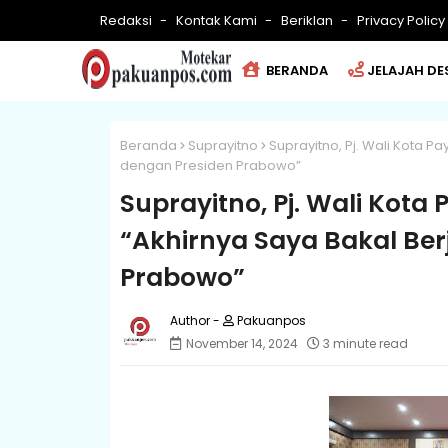
Redaksi
Kontak Kami
Beriklan
Privacy Policy
BERANDA
JELAJAH DE
Beranda
Suprayitno
Suprayitno, Pj. Wali Kota 
dengan Presiden Prabowo”
Suprayitno, Pj. Wali Kot
“Akhirnya Saya Bakal Be
Prabowo”
Pakuanpos
November 14, 2024
3 minute read