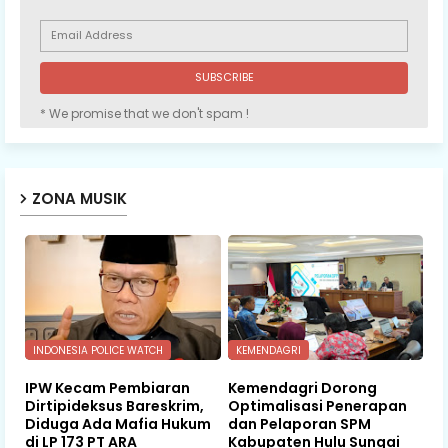
* We promise that we don't spam !
ZONA MUSIK
INDONESIA POLICE WATCH
KEMENDAGRI
IPW Kecam Pembiaran
Kemendagri Dorong
Dirtipideksus Bareskrim,
Optimalisasi Penerapan
Diduga Ada Mafia Hukum
dan Pelaporan SPM
di LP 173 PT ARA
Kabupaten Hulu Sungai