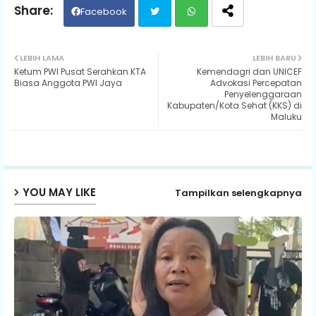
Facebook
Twit
Wh
LEBIH LAMA
LEBIH BARU
Ketum PWI Pusat Serahkan KTA
Kemendagri dan UNICEF
ter
ats
Biasa Anggota PWI Jaya
Advokasi Percepatan
Penyelenggaraan
Kabupaten/Kota Sehat (KKS) di
ap
Maluku
p
YOU MAY LIKE
Tampilkan selengkapnya