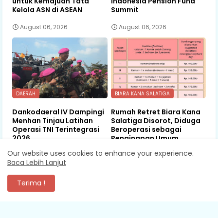
untuk Kemajuan Tata
Indonesia Pension Fund
Kelola ASN di ASEAN
Summit
August 06, 2026
August 06, 2026
DAERAH
BIARA KANA SALATIGA
Dankodaeral IV Dampingi
Rumah Retret Biara Kana
Menhan Tinjau Latihan
Salatiga Disorot, Diduga
Operasi TNI Terintegrasi
Beroperasi sebagai
2026
Penginapan Umum
Our website uses cookies to enhance your experience.
August 06, 2026
August 05, 2026
Baca Lebih Lanjut
Terima !
KOMENTAR