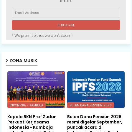
inbox
* We promise that we don't spam !
ZONA MUSIK
INDONESIA - KAMBOJA
BULAN DANA PENSIUN 2026
Kepala BKN Prof Zudan
Bulan Dana Pensiun 2026
Perkuat Kerjasama
resmi digelar September,
Indonesia - Kamboja
puncak acara di