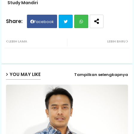
Study Mandiri
Facebook
Twit
Wh
LEBIH LAMA
LEBIH BARU
ter
ats
ap
YOU MAY LIKE
Tampilkan selengkapnya
p