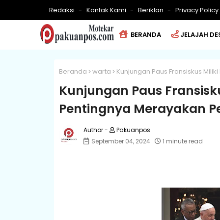
Redaksi
Kontak Kami
Beriklan
Privacy Policy
BERANDA
JELAJAH DE
Beranda
warta
Kunjungan Paus Fransiskus Milik
Kunjungan Paus Fransiskus
Pentingnya Merayakan P
Pakuanpos
September 04, 2024
1 minute read