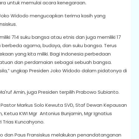
ara untuk memulai acara kenegaraan.
Joko Widodo mengucapkan terima kasih yang
nsiskus.
iliki 714 suku bangsa atau etnis dan juga memiliki 17
nya berbeda agama, budaya, dan suku bangsa. Terus
aan yang kita miliki. Bagi Indonesia perbedaan
rsatuan dan perdamaian sebagai sebuah bangsa.
sila,” ungkap Presiden Joko Widodo dalam pidatonya di
a'ruf Amin, juga Presiden terpilih Prabowo Subianto.
 Pastor Markus Solo Kewuta SVD, Staf Dewan Kepausan
, Ketua KWI Mgr Antonius Bunjamin, Mgr Ignatius
RI Trias Kuncahyono.
do dan Paus Fransiskus melakukan penandatanganan