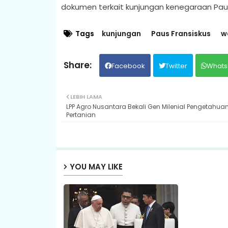
dokumen terkait kunjungan kenegaraan Paus 
Tags
kunjungan
Paus Fransiskus
w
Facebook
Twitter
Whats
LEBIH LAMA
LPP Agro Nusantara Bekali Gen Milenial Pengetahua
Pertanian
YOU MAY LIKE