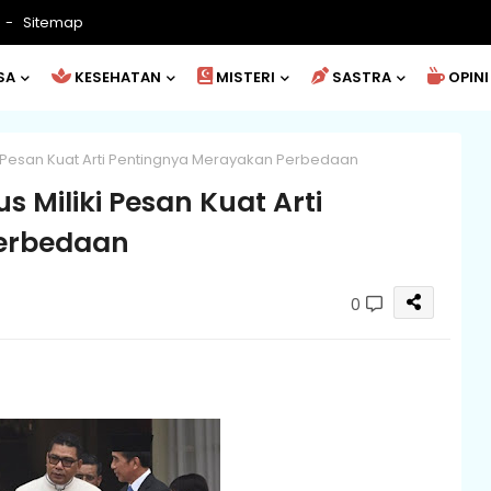
Sitemap
SA
KESEHATAN
MISTERI
SASTRA
OPINI
i Pesan Kuat Arti Pentingnya Merayakan Perbedaan
 Miliki Pesan Kuat Arti
erbedaan
0