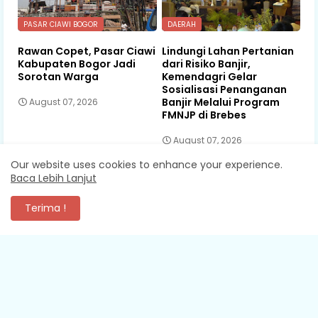
PASAR CIAWI BOGOR
DAERAH
Rawan Copet, Pasar Ciawi
Lindungi Lahan Pertanian
Kabupaten Bogor Jadi
dari Risiko Banjir,
Sorotan Warga
Kemendagri Gelar
Sosialisasi Penanganan
Banjir Melalui Program
August 07, 2026
FMNJP di Brebes
August 07, 2026
Our website uses cookies to enhance your experience.
Baca Lebih Lanjut
KOMENTAR
Terima !
XEVA SHREDDER
Mantap