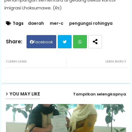
imigrasi Lhoksumawe. (
Rs
)
Tags
daerah
mer-c
pengungsi rohingya
Facebook
Twit
Wh
LEBIH LAMA
LEBIH BARU
ter
ats
ap
YOU MAY LIKE
Tampilkan selengkapnya
p