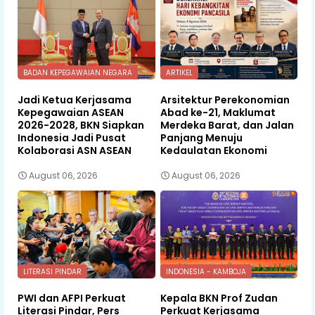
BADAN KEPEGAWAIAN NEGARA
ARTIKEL
Jadi Ketua Kerjasama
Arsitektur Perekonomian
Kepegawaian ASEAN
Abad ke-21, Maklumat
2026-2028, BKN Siapkan
Merdeka Barat, dan Jalan
Indonesia Jadi Pusat
Panjang Menuju
Kolaborasi ASN ASEAN
Kedaulatan Ekonomi
August 06, 2026
August 06, 2026
LITERASI PINDAR
INDONESIA - KAMBOJA
PWI dan AFPI Perkuat
Kepala BKN Prof Zudan
Literasi Pindar, Pers
Perkuat Kerjasama