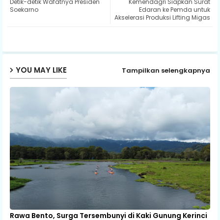
Detik-detik Wafatnya Presiden
Kemendagri Siapkan Surat
ter
ats
Soekarno
Edaran ke Pemda untuk
Akselerasi Produksi Lifting Migas
ap
p
YOU MAY LIKE
Tampilkan selengkapnya
Rawa Bento, Surga Tersembunyi di Kaki Gunung Kerinci