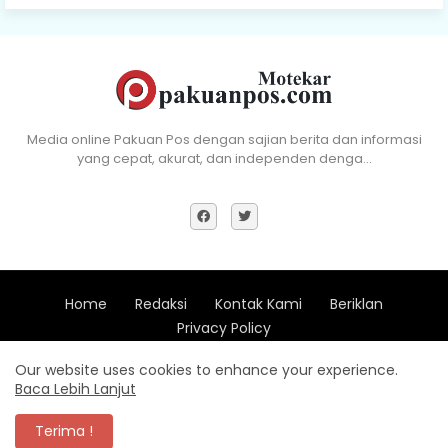
Media online Pakuan Pos dengan sajian berita dan informasi
yang cepat, akurat, dan independen denga…
Home
Redaksi
Kontak Kami
Beriklan
Privacy Policy
Copyright (c) 2018 - All Right Reserve Pakuan Pos -
Xevdesign
Our website uses cookies to enhance your experience.
Baca Lebih Lanjut
Design by -
Blogger Templates
| Distributed by
Pakuan Pos
Terima !