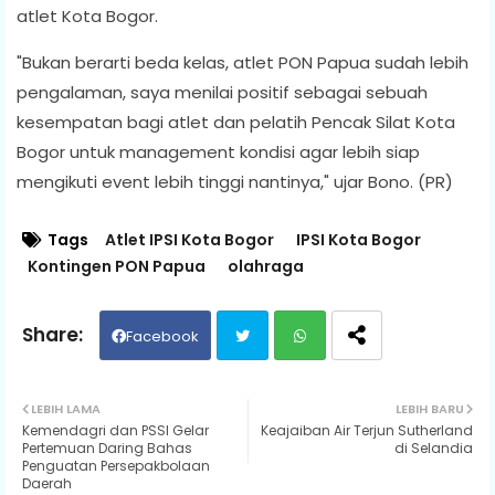
atlet Kota Bogor.
"Bukan berarti beda kelas, atlet PON Papua sudah lebih
pengalaman, saya menilai positif sebagai sebuah
kesempatan bagi atlet dan pelatih Pencak Silat Kota
Bogor untuk management kondisi agar lebih siap
mengikuti event lebih tinggi nantinya," ujar Bono. (PR)
Tags
Atlet IPSI Kota Bogor
IPSI Kota Bogor
Kontingen PON Papua
olahraga
Facebook
Twit
Wh
LEBIH LAMA
LEBIH BARU
Kemendagri dan PSSI Gelar
Keajaiban Air Terjun Sutherland
ter
ats
Pertemuan Daring Bahas
di Selandia
Penguatan Persepakbolaan
Daerah
ap